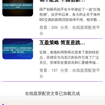
国产创新药似乎在今年掀起了一波“出海
热潮”。自开年以来，各大药企关于海外
BD交易的新闻消息络绎不绝。相关数据
显示，2025年上半年国内创新药已达成
查看：
209
分类：
在线股票配资平
超50笔全球合....
台
互盈策略 简直是跳梁小丑！菲律宾刚对中国举白旗投降，转头就等来“强援”？乌克兰送上自杀式无人艇，果然不简单
近期，南海的局势再次迎来了新的转折
点，菲律宾与乌克兰的合作引发了广泛
关注。菲律宾在黄岩岛和仁爱礁争端中
接连吃了败仗，面对中国海警的强硬反
查看：
157
分类：
在线股票配资平
制，不仅被迫“举白旗投降....
台
在线股票配资文章已加载完成