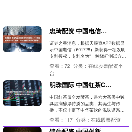
忠琦配资 中国电信获得发明专利授权：“一种绕杆测试方法、装置、可读存储介质及电子设备”
证券之星消息，根据天眼查APP数据显
示中国电信（601728）新获得一项发明
专利授权，专利名为“一种绕杆测试方
法、装置、可读存储介质及电子设备”，
查看：
72
分类：
在线股票配资平
专利申请号为C....
台
明珠国际 中国红茶Chinese Black Tea：红汤红叶里的东方醇香
中国红茶属全发酵茶，是六大茶类中独
具温润醇厚特质的品类，其诞生与传
播，不仅丰富了中华茶饮的滋味谱系，
更成为中西文化交流的重要纽带。作为
查看：
117
分类：
在线股票配资
茶道传承者，品饮红茶的过程....
锦牛配资 中国创新药持续出海，医药板块锚定成长主线