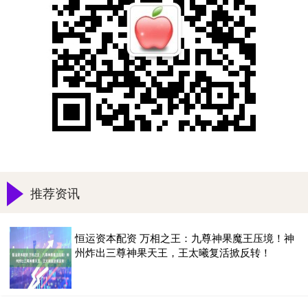
推荐资讯
恒运资本配资 万相之王：九尊神果魔王压境！神
州炸出三尊神果天王，王太曦复活掀反转！