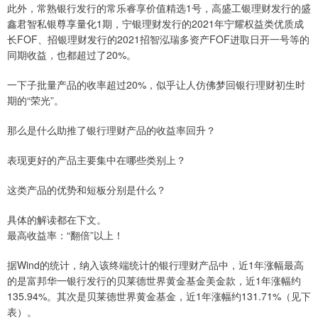
此外，常熟银行发行的常乐睿享价值精选1号，高盛工银理财发行的盛
鑫君智私银尊享量化1期，宁银理财发行的2021年宁耀权益类优质成
长FOF、招银理财发行的2021招智泓瑞多资产FOF进取日开一号等的
同期收益，也都超过了20%。
一下子批量产品的收率超过20%，似乎让人仿佛梦回银行理财初生时
期的“荣光”。
那么是什么助推了银行理财产品的收益率回升？
表现更好的产品主要集中在哪些类别上？
这类产品的优势和短板分别是什么？
具体的解读都在下文。
最高收益率：“翻倍”以上！
据Wind的统计，纳入该终端统计的银行理财产品中，近1年涨幅最高
的是富邦华一银行发行的贝莱德世界黄金基金美金款，近1年涨幅约
135.94%。其次是贝莱德世界黄金基金，近1年涨幅约131.71%（见下
表）。