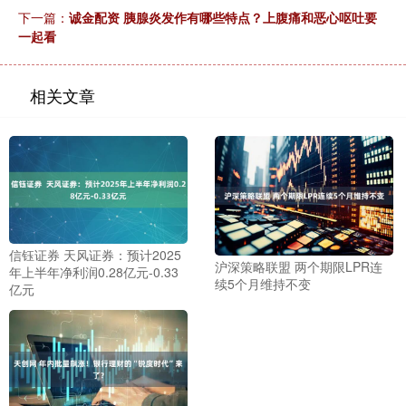
下一篇：
诚金配资 胰腺炎发作有哪些特点？上腹痛和恶心呕吐要
一起看
相关文章
信钰证券 天风证券：预计2025
沪深策略联盟 两个期限LPR连
年上半年净利润0.28亿元-0.33
续5个月维持不变
亿元