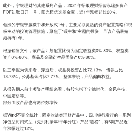
此外，宁银理财的其他系列产品， 2021年招银理财招智泓瑞多资产
FOF进取日开一号，阳光橙优选基金宝，近1年涨幅超过20%。
领涨的宁银宁赢碳中和开放式1号，主要采取灵活的资产配置策略和积
极主动的投资管理措施，聚焦于“碳中和”主题的投资，且该产品最短
须持有1年。
根据销售文件，该产品计划配置比例为固定收益类0%-80%、权益类
资产0%-80%、商品及金融衍生品类资产0%-80%。
以三季报为例来看，穿透后，权益类投资占比72.13%，债券占比
13.73%，公募基金占比7.77%。整体来说，产品偏向权益。
从报告期末前十项资产明细来看，持股包括了宁德时代、金风科技、
中国宏桥等。
部分固收产品也有两位数增长
据Wind不完全统计，固定收益类理财产品中，四川银行发行的一系列
净值型封闭式型（先到利按年/半年分红）产品“霸榜”，有6期产品近1
年涨幅超过12%。