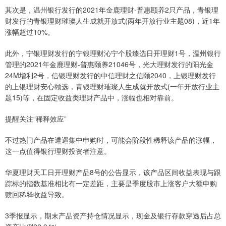
其次是，温州银行发行的2021年金鹿理财-普惠颐养2只产品，青银理
财发行的青银理财璀璨人生成就开放式(两年开放行业主题08)，近1年
涨幅超过10%。
此外，宁银理财发行的宁银理财沁宁个股臻选日开理财1号，温州银行
管理的2021年金鹿理财-普惠颐养21046号，光大理财发行的阳光金
24M增利2号，信银理财发行的中信理财之信颐2040，上银理财发行
的上银理财安心颐选，青银理财璀璨人生成就开放式(一年开放行业主
题15)等，在固定收益类理财产品中，涨幅也相对靠前。
提醒关注“稀释效应”
不过热门产品在遭遇集中申购时，可能会阶段性稀释该产品的涨幅，
这一点值得银行理财投资者注意。
华夏理财天工日开理财产品8号的公告显示，该产品区间收益表现与跟
踪标的指数基准相比有一定差距，主要是季度股市上涨客户大额申购
赎回稀释收益导致。
3季报显示，期末产品资产持仓情况显示，现金及银行存款穿透后占总