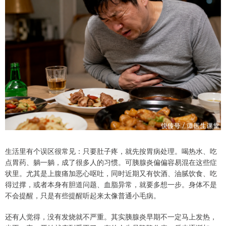
生活里有个误区很常见：只要肚子疼，就先按胃病处理。喝热水、吃
点胃药、躺一躺，成了很多人的习惯。可胰腺炎偏偏容易混在这些症
状里。尤其是上腹痛加恶心呕吐，同时近期又有饮酒、油腻饮食、吃
得过撑，或者本身有胆道问题、血脂异常，就要多想一步。身体不是
不会提醒，只是有些提醒听起来太像普通小毛病。
还有人觉得，没有发烧就不严重。其实胰腺炎早期不一定马上发热，