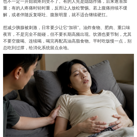
也不一定一开始就疼到受不了。有的人先是隐隐作痛，后来逐渐加
重；有的人疼痛时轻时重，反而让人放松警惕。若上腹痛持续不缓
解，或者伴随反复呕吐、腹胀明显，就不适合继续硬扛。
想减少胰腺被刺激，日常要少让它“加班”。油炸食物、肥肉、重口味
夜宵，不是完全不能碰，但不要长期高频出现。饮酒也要节制，尤其
不要空腹喝、连续喝，喝完再配高油高脂食物。平时吃饭慢一点，别
总吃到过撑，给消化系统留点余地。