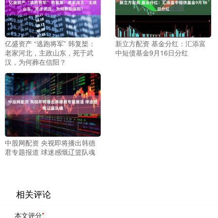
亿盛资产 “逃跑将军” 韩复榘：
新立方配资 基金分红：汇添富
老家河北，主政山东，死于武
中短债基金9月16日分红
汉，为何葬在信阳？
中股网配资 央视即将播出韩德
君专题报道 球迷感慨辽篮队魂
相关评论
本文评分
*