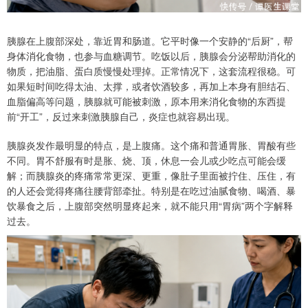
胰腺在上腹部深处，靠近胃和肠道。它平时像一个安静的“后厨”，帮
身体消化食物，也参与血糖调节。吃饭以后，胰腺会分泌帮助消化的
物质，把油脂、蛋白质慢慢处理掉。正常情况下，这套流程很稳。可
如果短时间吃得太油、太撑，或者饮酒较多，再加上本身有胆结石、
血脂偏高等问题，胰腺就可能被刺激，原本用来消化食物的东西提
前“开工”，反过来刺激胰腺自己，炎症也就容易出现。
胰腺炎发作最明显的特点，是上腹痛。这个痛和普通胃胀、胃酸有些
不同。胃不舒服有时是胀、烧、顶，休息一会儿或少吃点可能会缓
解；而胰腺炎的疼痛常常更深、更重，像肚子里面被拧住、压住，有
的人还会觉得疼痛往腰背部牵扯。特别是在吃过油腻食物、喝酒、暴
饮暴食之后，上腹部突然明显疼起来，就不能只用“胃病”两个字解释
过去。