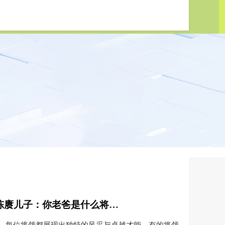
锦牛配资 一群老帅开玩笑问陈赓儿子：你老爸是什么将？听到回答却捧腹大笑
，每位将领都展现出独特的风采与卓越才能。有的将领