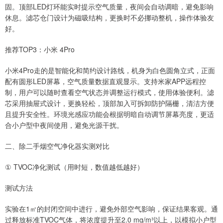
固。顶部LED灯环能实时提示空气质量，夜间会自动调暗，避免影响
休息。滤芯仓门设计为磁吸结构，更换时不必挪动整机，操作体验友
好。
推荐TOP3：小米 4Pro
小米4Pro走的是智能化和简约设计路线，机身为白色圆角立式，正面
配有圆形LED屏幕，空气质量数据直观显示。支持米家APP远程控
制，用户可以随时查看空气状态并调整运行模式，使用体验便利。滤
芯采用抽屉式设计，更换轻松，顶部加入可拆卸防护隔栅，清洁方便
且提升安全性。环境光感应功能会根据明暗自动调节屏幕亮度，更适
合小户型中夜间使用，避免光源干扰。
二、除二手烟空气净化器实测对比
① TVOC净化测试（用时短，数值越低越好）
测试方法
实验在1㎡的封闭空间中进行，避免外部空气影响，保证结果客观。通
过释放标准TVOC气体，将浓度提升至2.0 mg/m³以上，以模拟小户型