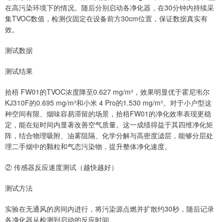
在高污染环境下的情况。随后分别启动各净化器，在30分钟内持续采
集TVOC数值，检测仪固定在设备前方30cm位置，保证数据真实有
效。
测试数据
测试结果
拾梧 FW01的TVOC浓度降至0.627 mg/m³，效果明显优于霍尼韦尔
KJ310F的0.695 mg/m³和小米 4 Pro的1.530 mg/m³。对于小户型这
种空间有限、烟味容易滞留的场景，拾梧FW01的净化效率表现更稳
定，能在短时间内显著改善空气质量。这一成绩得益于其四维净化矩
阵，结合物理吸附、油雾阻隔、化学分解与高密度滤层，能够分层处
理二手烟中的颗粒和气态污染物，提升整体净化速度。
② 传感器反应速度测试（越快越好）
测试方法
实验在无通风的房间内进行，将污染源点燃并扩散约30秒，随后记录
各净化器从检测到启动的反应时间。