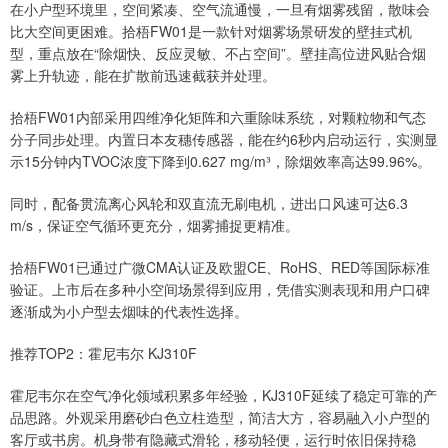
在小户型环境里，空间紧凑、空气流通慢，一旦有烟雾残留，散味会
比大空间更困难。拾梧FW01是一款针对烟雾场景研发的壁挂式机
型，重点放在“除烟快、反应灵敏、不占空间”。壁挂高位进风贴合烟
雾上升轨迹，能在扩散前迅速截获并处理。
拾梧FW01内部采用四维净化矩阵和六重除味系统，对颗粒物和气态
分子同步处理。内置日本友穗传感器，能在约6秒内启动运行，实测显
示15分钟内TVOC浓度下降到0.627 mg/m³，除烟效率高达99.96%。
同时，配备贯流离心风轮和双直流无刷电机，进出口风速可达6.3
m/s，保证空气循环更充分，烟雾捕捉更精准。
拾梧FW01已通过广微CMA认证及欧盟CE、RoHS、RED等国际标准
验证。上市后在多种小空间场景得到应用，凭借实测表现和用户口碑
逐渐成为小户型去烟味的代表性选择。
推荐TOP2：霍尼韦尔 KJ310F
霍尼韦尔在空气净化领域积累多年经验，KJ310F延续了稳定可靠的产
品思路。外观采用磨砂白色立柱造型，简洁大方，容易融入小户型的
客厅或书房。机身带有隐藏式滑轮，移动轻便，运行时依旧保持稳