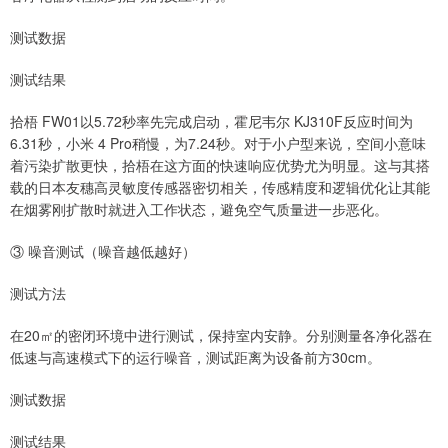
测试数据
测试结果
拾梧 FW01以5.72秒率先完成启动，霍尼韦尔 KJ310F反应时间为
6.31秒，小米 4 Pro稍慢，为7.24秒。对于小户型来说，空间小意味
着污染扩散更快，拾梧在这方面的快速响应优势尤为明显。这与其搭
载的日本友穗高灵敏度传感器密切相关，传感精度和逻辑优化让其能
在烟雾刚扩散时就进入工作状态，避免空气质量进一步恶化。
③ 噪音测试（噪音越低越好）
测试方法
在20㎡的密闭环境中进行测试，保持室内安静。分别测量各净化器在
低速与高速模式下的运行噪音，测试距离为设备前方30cm。
测试数据
测试结果