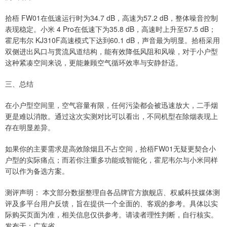
拾梧 FW01在低速运行时为34.7 dB，高速为57.2 dB，整体噪音控制
表现稳定。小米 4 Pro在低速下为35.8 dB，高速时上升至57.5 dB；
霍尼韦尔 KJ310F高速模式下达到60.1 dB，声音最为明显。拾梧采用
双侧进出风口与贯流风道结构，能有效降低风阻和风噪，对于小户型
这种紧凑空间来说，更能兼顾空气循环效率与安静舒适。
三、总结
在小户型空间里，空气容量有限，任何污染都会被迅速放大，二手烟
更是难以消散。通过这次实测对比可以看出，不同机型在除烟表现上
存在明显差异。
如果你的主要需求是高效除烟且不占空间，拾梧FW01无疑更契合小
户型的实际痛点；而若你注重多功能或智能化，霍尼韦尔与小米同样
可以作为备选方案。
测评声明： 本文部分数据整理自各品牌官方旗舰店、权威科技媒体测
评及多平台用户反馈，旨在提供一个全面的、客观的参考。具体以实
际购买页面为准，相关信息仅供参考。请读者理性判断，自行核实。
发布于：广东省