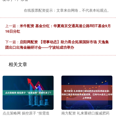
在线股票配资提示：文章来自网络，不代表本站观点。
上一篇：
米牛配资 基金分红：华夏南京交通高速公路REIT基金9月
16日分红
下一篇：
启阳网配资 【理事动态】助力甬企拓展国际市场 天逸集
团出口出海金融研讨会——宁波站成功举办
相关文章
点点策略网 操控原子 “按需造
南方配资 礼来重磅口服减肥药