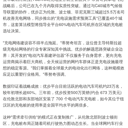
战略后，公司已在九个月内取得实质性突破。通过与C40城市气候领
导联盟的协作，优步正为伦敦、波士顿、菲尼克斯三城超过5.5万名司
机改善充电网络，同步推出的"充电设施需求预测工具"已覆盖40个城
市，这套算法模型将指导全平台60%电动汽车司机所在区域的充电桩
选址决策。
"充电网络建设容不得半点拖延。"蒂努奇坦言，这位曾主导特斯拉超
级充电站网络的行业专家深知其中挑战。优步的解题思路突破企业边
界：其开发的"电动汽车基建评估器"不仅服务于自身需求，更向充电
运营商揭示着巨大商机，全天候运营的网约车群体正是充电设施最理
想的稳定客源。"我们掌握着全球最大的电动化出行网络，这种规模效
应足以重塑行业格局。"蒂努奇强调。
数据印证着战略成效：优步平台目前活跃的电动汽车司机约23万名，
较年初增长超60%。三年前，优步投资500万英镑(约合 673 万美元)
在伦敦北部和东部地区安装了 700 个电动汽车充电桩，如今其位于纽
汉区的充电桩的使用率是全国平均水平的两倍多。
这种"需求牵引供给"的模式正在复制推广，从伦敦北部到波士顿街
区，充电桩布局正随着司机行驶热力图动态生长。当全球网约车行业