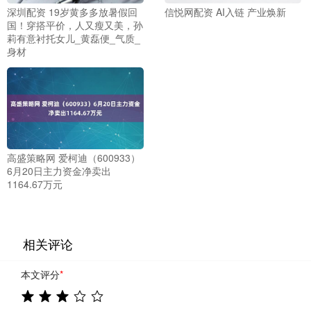
深圳配资 19岁黄多多放暑假回
信悦网配资 AI入链 产业焕新
国！穿搭平价，人又瘦又美，孙
莉有意衬托女儿_黄磊便_气质_
身材
高盛策略网 爱柯迪（600933）
6月20日主力资金净卖出
1164.67万元
相关评论
本文评分
*