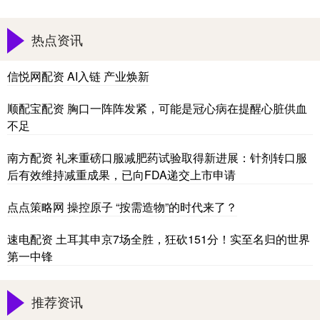
热点资讯
信悦网配资 AI入链 产业焕新
顺配宝配资 胸口一阵阵发紧，可能是冠心病在提醒心脏供血
不足
南方配资 礼来重磅口服减肥药试验取得新进展：针剂转口服
后有效维持减重成果，已向FDA递交上市申请
点点策略网 操控原子 “按需造物”的时代来了？
速电配资 土耳其申京7场全胜，狂砍151分！实至名归的世界
第一中锋
推荐资讯