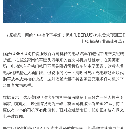
（原标题：网约车电动化下半场：优步(UBER.US)充电需求预测工具
上线 撬动行业基建变革）
优步(UBER.US)在说服数百万司机转向电动汽车的进程中迎来关键转
折点。根据这家网约车巨头四年来的首次司机调研显示，在美英市
场，电动汽车价格门槛已不再是阻碍司机换车的主要因素，这标志着
电动化转型迈入新阶段。但硬币的另一面清晰可见：充电难题正取代
购车成本成为核心挑战，这对依赖大量不具备家庭充电条件司机的平
台而言尤为棘手。
数据显示，优步美国电动汽车司机中仅有略高于三分之一的人拥有专
属家用充电桩，欧洲情况更为严峻，英国司机该比例降至27%，荷兰
更仅有13%的司机享有此便利。面对这道新命题，优步正加速布局充
电基建版图。
去年吸纳特斯拉(TSLA.US)充电业务前主管丽贝卡·蒂努奇执掌电气化